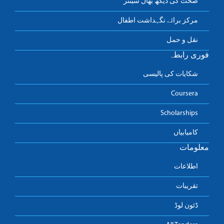
صحت کی دیکھ بھال سینٹر
مرکز برائے نگہداشت اطفال
نقل و حمل
فوری رابطہ
شکایات کی پالیسی
Coursera
Scholarships
کامیابیاں
معلومات
اطلاعات
تقریبات
ڈئون لوڈ