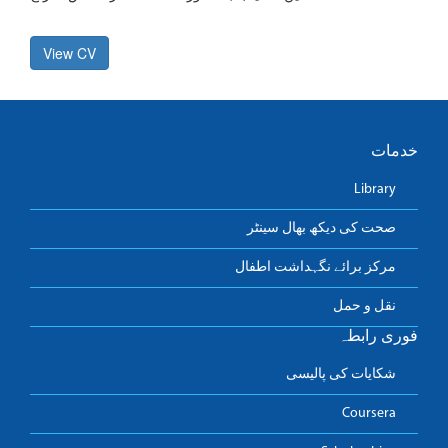
View CV
خدمات
Library
صحت کی دیکھ بھال سینٹر
مرکز برائے نگہداشت اطفال
نقل و حمل
فوری رابطہ
شکایات کی پالیسی
Coursera