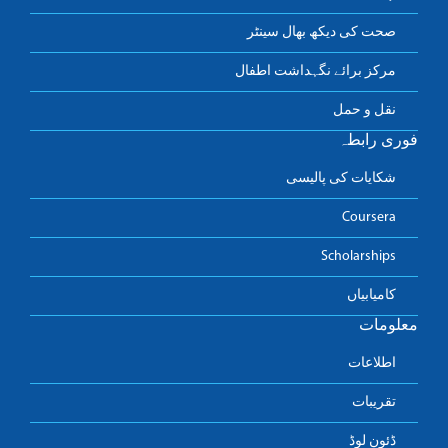
صحت کی دیکھ بھال سینٹر
مرکز برائے نگہداشت اطفال
نقل و حمل
فوری رابطہ
شکایات کی پالیسی
Coursera
Scholarships
کامیابیاں
معلومات
اطلاعات
تقریبات
ڈئون لوڈ